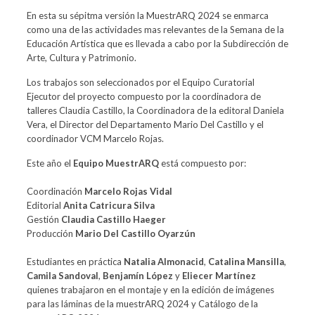
En esta su sépitma versión la MuestrARQ 2024 se enmarca
como una de las actividades mas relevantes de la Semana de la
Educación Artística que es llevada a cabo por la Subdirección de
Arte, Cultura y Patrimonio.
Los trabajos son seleccionados por el Equipo Curatorial
Ejecutor del proyecto compuesto por la coordinadora de
talleres Claudia Castillo, la Coordinadora de la editoral Daniela
Vera, el Director del Departamento Mario Del Castillo y el
coordinador VCM Marcelo Rojas.
Este año el
Equipo MuestrARQ
está compuesto por:
Coordinación
Marcelo Rojas Vidal
Editorial
Anita Catricura Silva
Gestión
Claudia Castillo Haeger
Producción
Mario Del Castillo Oyarzún
Estudiantes en práctica
Natalia Almonacid
,
Catalina Mansilla
,
Camila Sandoval
,
Benjamín López
y
Eliecer Martínez
quienes trabajaron en el montaje y en la edición de imágenes
para las láminas de la muestrARQ 2024 y Catálogo de la